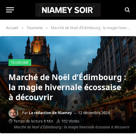
Accueil
Tourisme
Marché de Noël d’Édimbourg : la magie hivernale écossaise à découvrir
»
»
TOURISME
Marché de Noël d’Édimbourg :
la magie hivernale écossaise
à découvrir
Par
La rédaction de Niamey
12 décembre 2024
Temps de lecture 8 Min
102
Visites
Marché de Noël d'Édimbourg : la magie hivernale écossaise à découvrir