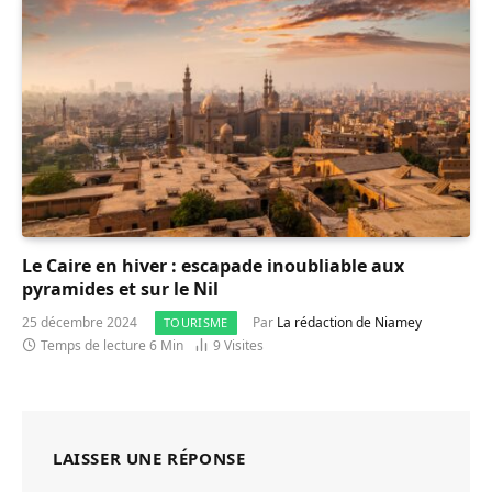
Le Caire en hiver : escapade inoubliable aux
pyramides et sur le Nil
25 décembre 2024
Par
La rédaction de Niamey
TOURISME
Temps de lecture 6 Min
9
Visites
LAISSER UNE RÉPONSE