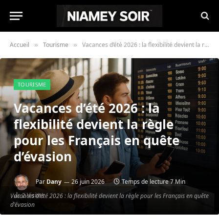
Accueil
Tourisme
Vacances d’été 2026 : la flexibilité devient la règle pour les Français en quête d’évasion
»
»
TOURISME
Vacances d’été 2026 : la
flexibilité devient la règle
pour les Français en quête
d’évasion
Par
Dany
26 juin 2026
Temps de lecture 7 Min
2
Visites
Vacances d'été 2026 : la flexibilité devient la règle pour les Français en quête
d'évasion