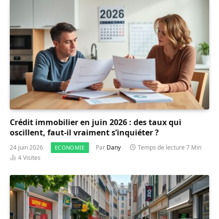
Crédit immobilier en juin 2026 : des taux qui
oscillent, faut-il vraiment s’inquiéter ?
24 juin 2026
Par
Dany
Temps de lecture 7 Min
ECONOMIE
4
Visites