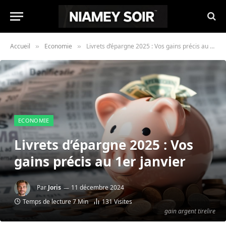
Accueil
Economie
Livrets d’épargne 2025 : Vos gains précis au 1er janvier
»
»
ECONOMIE
Livrets d’épargne 2025 : Vos
gains précis au 1er janvier
Par
Joris
11 décembre 2024
Temps de lecture 7 Min
131
Visites
gain argent tirelire