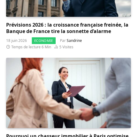
Prévisions 2026 : la croissance française freinée, la
Banque de France tire la sonnette d’alarme
18 juin 2026
Par
Sandrine
ECONOMIE
Temps de lecture 6 Min
5
Visites
Pourquoi un chasseur immobilier à Paris optimise