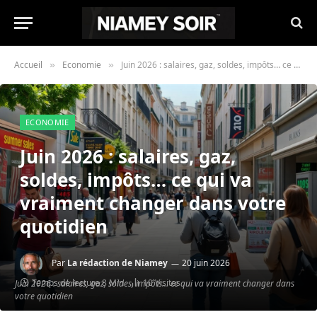
Accueil
Economie
Juin 2026 : salaires, gaz, soldes, impôts… ce qui va vraiment changer dans votre quotidien
»
»
ECONOMIE
Juin 2026 : salaires, gaz,
soldes, impôts… ce qui va
vraiment changer dans votre
quotidien
Par
La rédaction de Niamey
20 juin 2026
Temps de lecture 8 Min
10
Visites
Juin 2026 : salaires, gaz, soldes, impôts… ce qui va vraiment changer dans
votre quotidien