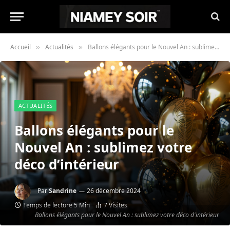
Accueil
Actualités
Ballons élégants pour le Nouvel An : sublimez votre déco d’intérieur
»
»
ACTUALITÉS
Ballons élégants pour le
Nouvel An : sublimez votre
déco d’intérieur
Par
Sandrine
26 décembre 2024
Temps de lecture 5 Min
7
Visites
Ballons élégants pour le Nouvel An : sublimez votre déco d'intérieur