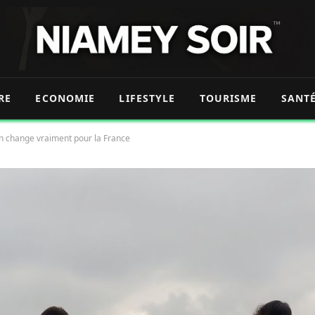
RE
ECONOMIE
LIFESTYLE
TOURISME
SANT
uin change vraiment pour la France