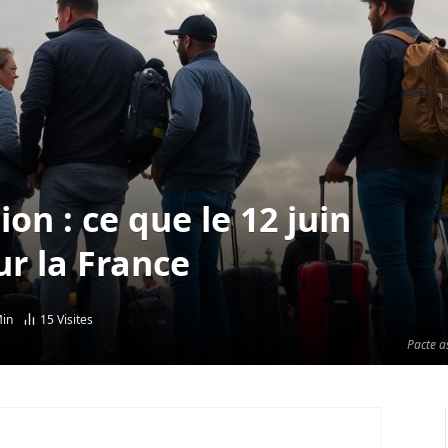
ion : ce que le 12 juin
r la France
Min
15
Visites
Pacte a