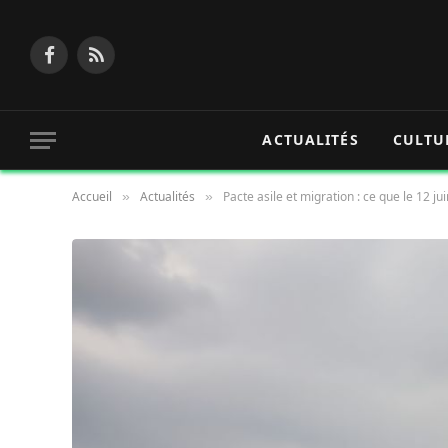
Facebook
RSS
ACTUALITÉS
CULTU
Accueil
Actualités
Pacte asile et migration : ce que le 12 j
»
»