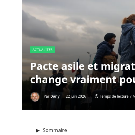
ACTUALITÉS
Pacte asile et migrat
change vraiment pou
Par
Dany
22 juin 2026
Temps de lecture 7 
Sommaire