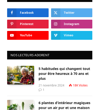
Facebook
Twitter
Pinterest
Instagram
YouTube
Vimeo
NOS LECTEURS ADORENT
5 habitudes qui changent tout
pour être heureux à 70 ans et
plus
21 novembre 2024
18K
Visites
1
6 plantes d’intérieur magiques
pour un air pur et une maison