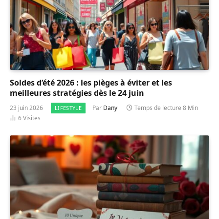
Soldes d’été 2026 : les pièges à éviter et les
meilleures stratégies dès le 24 juin
23 juin 2026
Par
Dany
Temps de lecture 8 Min
LIFESTYLE
6
Visites