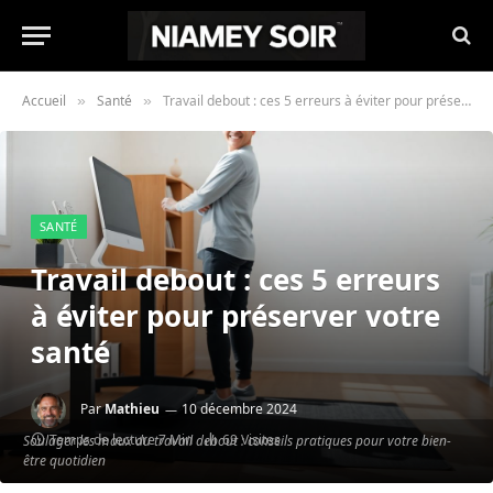
Accueil
Santé
Travail debout : ces 5 erreurs à éviter pour préserver votre santé
»
»
SANTÉ
Travail debout : ces 5 erreurs
à éviter pour préserver votre
santé
Par
Mathieu
10 décembre 2024
Temps de lecture 7 Min
69
Visites
Soulager les maux du travail debout : conseils pratiques pour votre bien-
être quotidien