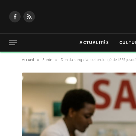
Facebook
RSS
ACTUALITÉS
CULTU
Accueil
Santé
Don du sang : l’appel prolongé de l’EFS jusqu’
»
»