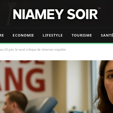
RE
ECONOMIE
LIFESTYLE
TOURISME
SANT
au 20 juin, le seuil critique de réserves inquiète