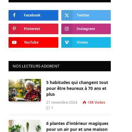
Facebook
Twitter
Pinterest
Instagram
YouTube
Vimeo
NOS LECTEURS ADORENT
5 habitudes qui changent tout
pour être heureux à 70 ans et
plus
21 novembre 2024
18K
Visites
1
6 plantes d’intérieur magiques
pour un air pur et une maison