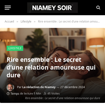
Accueil
Lifestyle
Rire ensemble : Le secret d’une relation amoureuse qui dure
»
»
LIFESTYLE
Rire ensemble : Le secret
d’une relation amoureuse qui
dure
Par
La rédaction de Niamey
27 décembre 2024
Temps de lecture 5 Min
45
Visites
Rire ensemble : Le secret d'une relation amoureuse qui dure