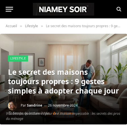
Accueil
Lifestyle
Le secret des maisons toujours propres : 9 gestes simples à adopter chaque jour
»
»
LIFESTYLE
Le secret des maisons
toujours propres : 9 gestes
simples à adopter chaque jour
Par
Sandrine
26 novembre 2024
Temps de lecture 7 Min
725
Visites
9 habitudes quotidiennes pour une maison impeccable : les secrets des pros
du ménage