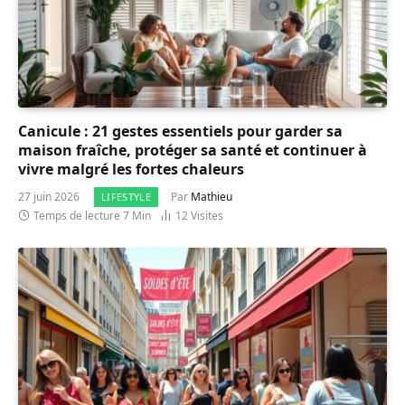
Canicule : 21 gestes essentiels pour garder sa
maison fraîche, protéger sa santé et continuer à
vivre malgré les fortes chaleurs
27 juin 2026
Par
Mathieu
LIFESTYLE
Temps de lecture 7 Min
12
Visites