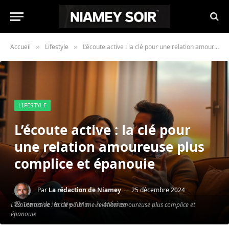
Accueil
Lifestyle
L’écoute active : la clé pour une relation amoureuse plus complice et épanouie
»
»
LIFESTYLE
L’écoute active : la clé pour
une relation amoureuse plus
complice et épanouie
Par
La rédaction de Niamey
25 décembre 2024
Temps de lecture 7 Min
4
Visites
L'écoute active : la clé pour une relation amoureuse plus complice et
épanouie