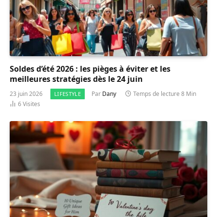
Soldes d’été 2026 : les pièges à éviter et les
meilleures stratégies dès le 24 juin
23 juin 2026
Par
Dany
Temps de lecture 8 Min
LIFESTYLE
6
Visites