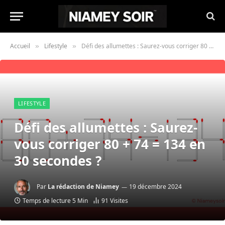
Accueil
Lifestyle
Défi des allumettes : Saurez-vous corriger 80 + 74 = 134 en 30 secondes ?
»
»
LIFESTYLE
Défi des allumettes : Saurez-
vous corriger 80 + 74 = 134 en
30 secondes ?
Par
La rédaction de Niamey
19 décembre 2024
Temps de lecture 5 Min
91
Visites