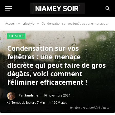
Accueil
Lifestyle
Condensation sur vos fenêtres : une menace discrète qui peut faire de gros dégâts, voici comment l’éliminer efficacement !
»
»
LIFESTYLE
Condensation sur vos
fenêtres : une menace
discrète qui peut faire de gros
dégâts, voici comment
l’éliminer efficacement !
Par
Sandrine
16 novembre 2024
Temps de lecture 7 Min
160
Visites
fenetre avec humidité dessus