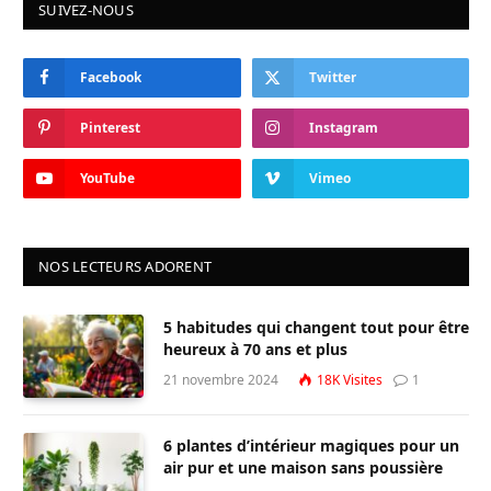
SUIVEZ-NOUS
Facebook
Twitter
Pinterest
Instagram
YouTube
Vimeo
NOS LECTEURS ADORENT
5 habitudes qui changent tout pour être
heureux à 70 ans et plus
21 novembre 2024
18K
Visites
1
6 plantes d’intérieur magiques pour un
air pur et une maison sans poussière