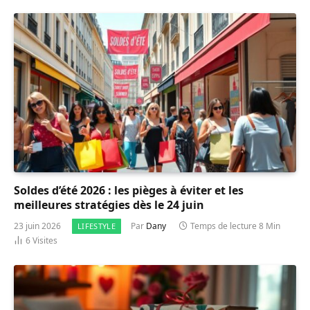
Soldes d’été 2026 : les pièges à éviter et les
meilleures stratégies dès le 24 juin
23 juin 2026
Par
Dany
Temps de lecture 8 Min
LIFESTYLE
6
Visites