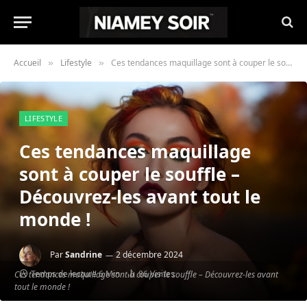
Accueil
Lifestyle
Ces tendances maquillage sont à couper le souffle – Découvrez-les avant tout le monde !
»
»
LIFESTYLE
Ces tendances maquillage
sont à couper le souffle –
Découvrez-les avant tout le
monde !
Par
Sandrine
2 décembre 2024
Temps de lecture 6 Min
86
Visites
Ces tendances maquillage sont à couper le souffle – Découvrez-les avant
tout le monde !