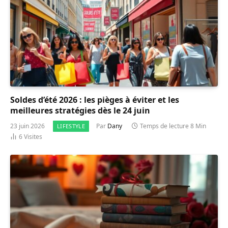
Soldes d’été 2026 : les pièges à éviter et les
meilleures stratégies dès le 24 juin
23 juin 2026
Par
Dany
Temps de lecture 8 Min
LIFESTYLE
6
Visites