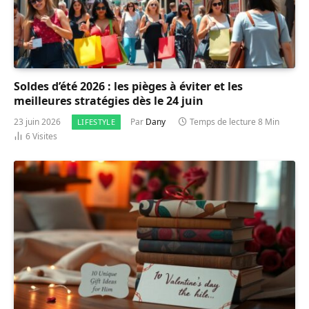
Soldes d’été 2026 : les pièges à éviter et les
meilleures stratégies dès le 24 juin
23 juin 2026
Par
Dany
Temps de lecture 8 Min
LIFESTYLE
6
Visites