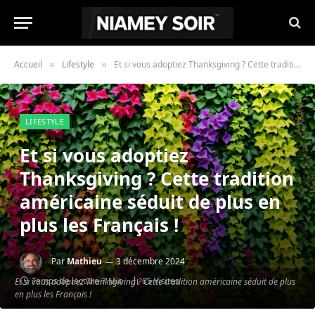
Accueil
Lifestyle
Et si vous adoptiez Thanksgiving ? Cette tradition américaine séduit de plus en plus les Français !
»
»
LIFESTYLE
Et si vous adoptiez
Thanksgiving ? Cette tradition
américaine séduit de plus en
plus les Français !
Par
Mathieu
3 décembre 2024
Temps de lecture 7 Min
65
Visites
Et si vous adoptiez Thanksgiving ? Cette tradition américaine séduit de plus
en plus les Français !