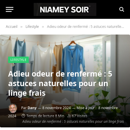
Accueil
Lifestyle
Adieu odeur de renfermé : 5 astuces naturelles pour un linge frais
»
»
LIFESTYLE
Adieu odeur de renfermé : 5
astuces naturelles pour un
linge frais
Par
Dany
8 novembre 2024
Mise à jour :
8 novembre
2024
Temps de lecture 8 Min
67
Visites
Adieu odeur de renfermé : 5 astuces naturelles pour un linge frais