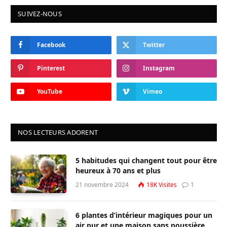
SUIVEZ-NOUS
Facebook
Twitter
Pinterest
Instagram
YouTube
Vimeo
NOS LECTEURS ADORENT
5 habitudes qui changent tout pour être
heureux à 70 ans et plus
21 novembre 2024
18K
Visites
1
6 plantes d’intérieur magiques pour un
air pur et une maison sans poussière