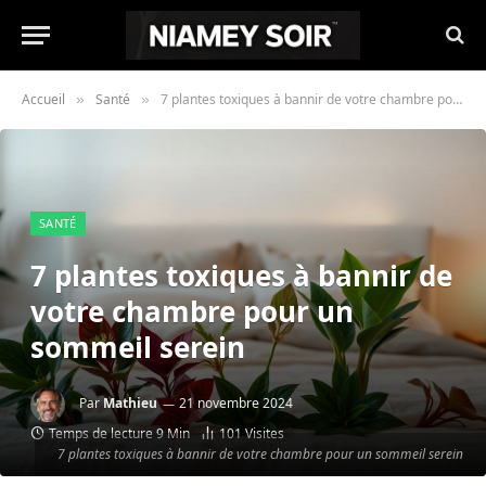
Accueil
Santé
7 plantes toxiques à bannir de votre chambre pour un sommeil serein
»
»
SANTÉ
7 plantes toxiques à bannir de
votre chambre pour un
sommeil serein
Par
Mathieu
21 novembre 2024
Temps de lecture 9 Min
101
Visites
7 plantes toxiques à bannir de votre chambre pour un sommeil serein