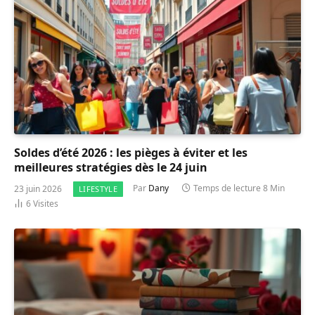
Soldes d’été 2026 : les pièges à éviter et les
meilleures stratégies dès le 24 juin
23 juin 2026
Par
Dany
Temps de lecture 8 Min
LIFESTYLE
6
Visites