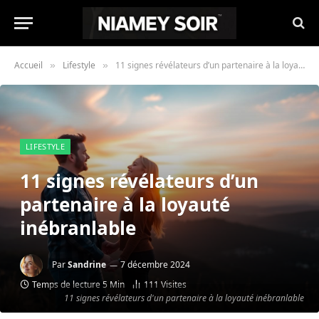
Accueil
Lifestyle
11 signes révélateurs d’un partenaire à la loyauté inébranlable
»
»
LIFESTYLE
11 signes révélateurs d’un
partenaire à la loyauté
inébranlable
Par
Sandrine
7 décembre 2024
Temps de lecture 5 Min
111
Visites
11 signes révélateurs d'un partenaire à la loyauté inébranlable