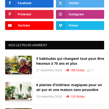
Facebook
Twitter
Pinterest
Instagram
YouTube
Vimeo
NOS LECTEURS ADORENT
5 habitudes qui changent tout pour être
heureux à 70 ans et plus
21 novembre 2024
18K
Visites
1
6 plantes d’intérieur magiques pour un
air pur et une maison sans poussière
18 novembre 2024
12K
Visites